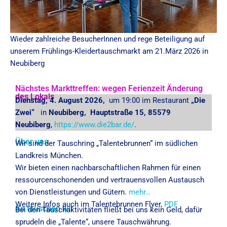
Wieder zahlreiche BesucherInnen und rege Beteiligung auf
unserem Frühlings-Kleidertauschmarkt am 21.März 2026 in
Neubiberg
Nächstes Markttreffen: wegen Ferienzeit Änderung
des Lokals
Dienstag, 4. August 2026,
um 19:00 im Restaurant
„Die
Zwei“
in
Neubiberg, Hauptstraße 15, 85579
Neubiberg
,
https://www.die2bar.de/
.
Über uns
Wir sind der Tauschring „Talentebrunnen“ im südlichen
Landkreis München.
Wir bieten einen nachbarschaftlichen Rahmen für einen
ressourcenschonenden und vertrauensvollen Austausch
von Dienstleistungen und Gütern.
mehr…
Weitere Infos auch im Talentebrunnen Flyer,
PDF
So tauschen wir
Bei den Tauschaktivitäten fließt bei uns kein Geld, dafür
sprudeln die „Talente“, unsere Tauschwährung.